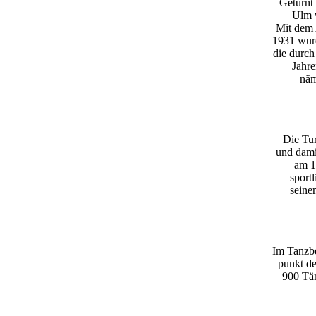
Geturnt
Ulm w
Mit dem 
1931 wurd
die durch
Jahre
näm
Die Tur
und dami
am 1
sportl
seine
Im Tanzbe
punkt d
900 Tän