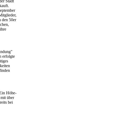
er Stadt
kauft.
September
itglieder,
n den 50er
ochen,
ihre
ründung"
 erfolgte
tiges
hkeiten
finden
 Ein Höhe-
mit über
eits bei