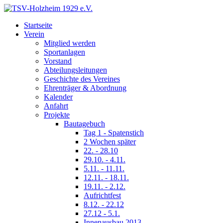
Startseite
Verein
Mitglied werden
Sportanlagen
Vorstand
Abteilungsleitungen
Geschichte des Vereines
Ehrenträger & Abordnung
Kalender
Anfahrt
Projekte
Bautagebuch
Tag 1 - Spatenstich
2 Wochen später
22. - 28.10
29.10. - 4.11.
5.11. - 11.11.
12.11. - 18.11.
19.11. - 2.12.
Aufrichtfest
8.12. - 22.12
27.12 - 5.1.
Innenausbau 2013