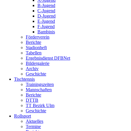
A-Jugend
B-Jugend
C-Jugend
D-Jugend
E-Jugend
F-Jugend
Bambinis
Förderverein
Berichte
Stadionheft
Tabellen
Ergebnisdienst DFBNet
Bildergalerie
Archiv
Geschichte
Tischtennis
Trainingszeiten
Mannschaften
Berichte
DTTB
TT Bezirk Ulm
Geschichte
Rollsport
Aktuelles
Termine