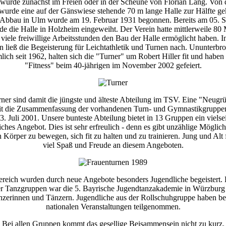
 wurde zunächst im Freien oder in der Scheune von Florian Lang. Von d
urde eine auf der Gänswiese stehende 70 m lange Halle zur Hälfte ge
Abbau in Ulm wurde am 19. Februar 1931 begonnen. Bereits am 05. 
e die Halle in Holzheim eingeweiht. Der Verein hatte mittlerweile 80 M
 viele freiwillige Arbeitsstunden den Bau der Halle ermöglicht haben. I
n ließ die Begeisterung für Leichtathletik und Turnen nach. Ununterbr
lich seit 1962, halten sich die "Turner" um Robert Hiller fit und haben 
"Fitness" beim 40-jährigen im November 2002 gefeiert.
ner sind damit die jüngste und älteste Abteilung im TSV. Eine "Neug
t die Zusammenfassung der vorhandenen Turn- und Gymnastikgruppen
3. Juli 2001. Unsere bunteste Abteilung bietet in 13 Gruppen ein vielsei
iches Angebot. Dies ist sehr erfreulich - denn es gibt unzählige Möglic
n Körper zu bewegen, sich fit zu halten und zu trainieren. Jung und Alt 
viel Spaß und Freude an diesem Angeboten.
reich wurden durch neue Angebote besonders Jugendliche begeistert.
er Tanzgruppen war die 5. Bayrische Jugendtanzakademie in Würzburg 
zerinnen und Tänzern. Jugendliche aus der Rollschuhgruppe haben ber
nationalen Veranstaltungen teilgenommen.
Bei allen Gruppen kommt das gesellige Beisammensein nicht zu kurz.