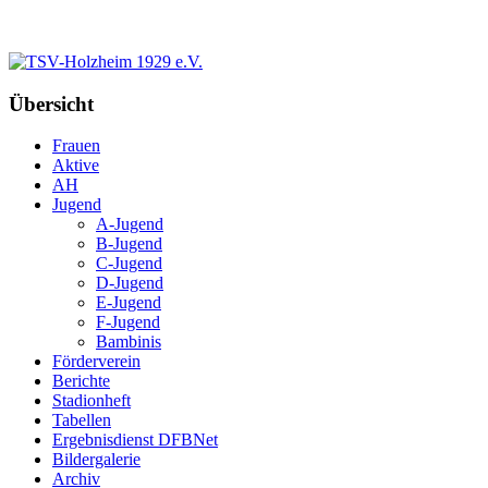
Übersicht
Frauen
Aktive
AH
Jugend
A-Jugend
B-Jugend
C-Jugend
D-Jugend
E-Jugend
F-Jugend
Bambinis
Förderverein
Berichte
Stadionheft
Tabellen
Ergebnisdienst DFBNet
Bildergalerie
Archiv