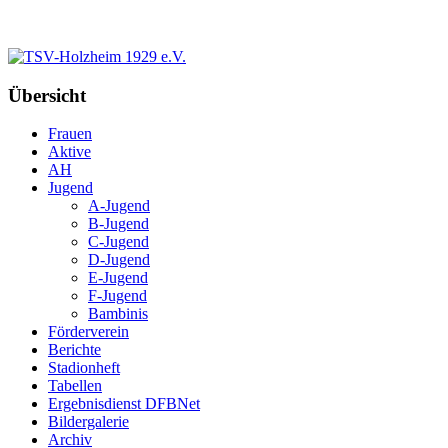
Übersicht
Frauen
Aktive
AH
Jugend
A-Jugend
B-Jugend
C-Jugend
D-Jugend
E-Jugend
F-Jugend
Bambinis
Förderverein
Berichte
Stadionheft
Tabellen
Ergebnisdienst DFBNet
Bildergalerie
Archiv