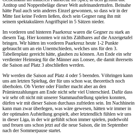
Antitop und Noppenbeläge dieser Welt aufeinandertrafen. Beinahe
hätte Paul auch sein anderes Einzel gewonnen, so dass wir in der
Mitte fast keine Federn ließen, doch sein Gegner rang ihn mit
seinem spektakulären Angriffspiel in 5 Sätzen nieder.
Im vorderen und hinteren Paarkreuz waren die Gegner zu stark an
diesem Tag. Hier konnten wir nichts Zählbares auf die Anzeigetafel
bringen. Wir hätten im vorderen Paarkreuz heute 1-2 Punkte
gebraucht um an ein Unentschieden, welches uns für den 3.
Tabellenplatz gereicht hätte, glauben zu können. Am Ende ein sehr
verdienter Heimsieg für die Männer aus Lonsee, die damit ihrerseits
die Saison auf Platz 3 abschließen werden.
Wir werden die Saison auf Platz 4 oder 5 beenden. Vöhringen kann
uns am letzten Spieltag, der für uns schon war, theoretisch noch
überholen. Ob Vierter oder Fünfter macht aber an den
Prämienzahlungen am Ende nicht sehr viel Unterschied. Dafür dass
wir sehr oft nicht mit unserer Stammaufstellung spielen konnten,
dürfen wir mit dieser Saison durchaus zufrieden sein. Im Nachhinein
kann man zwar überlegen, was wäre gewesen, hätten wir immer in
der optimalen Aufstellung gespielt, aber letztendlich fühlen wir uns
in dieser Liga, in der wir gefühlt schon immer spielen, pudelwohl
und freuen uns schon jetzt auf die neue Saison, die im September
nach der Sommerpause startet.