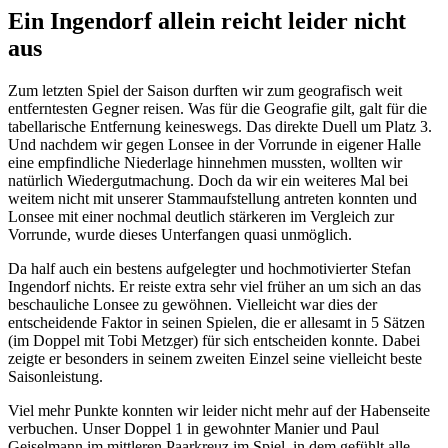
Ein Ingendorf allein reicht leider nicht
aus
Zum letzten Spiel der Saison durften wir zum geografisch weit
entferntesten Gegner reisen. Was für die Geografie gilt, galt für die
tabellarische Entfernung keineswegs. Das direkte Duell um Platz 3.
Und nachdem wir gegen Lonsee in der Vorrunde in eigener Halle
eine empfindliche Niederlage hinnehmen mussten, wollten wir
natürlich Wiedergutmachung. Doch da wir ein weiteres Mal bei
weitem nicht mit unserer Stammaufstellung antreten konnten und
Lonsee mit einer nochmal deutlich stärkeren im Vergleich zur
Vorrunde, wurde dieses Unterfangen quasi unmöglich.
Da half auch ein bestens aufgelegter und hochmotivierter Stefan
Ingendorf nichts. Er reiste extra sehr viel früher an um sich an das
beschauliche Lonsee zu gewöhnen. Vielleicht war dies der
entscheidende Faktor in seinen Spielen, die er allesamt in 5 Sätzen
(im Doppel mit Tobi Metzger) für sich entscheiden konnte. Dabei
zeigte er besonders in seinem zweiten Einzel seine vielleicht beste
Saisonleistung.
Viel mehr Punkte konnten wir leider nicht mehr auf der Habenseite
verbuchen. Unser Doppel 1 in gewohnter Manier und Paul
Geiselmann im mittleren Paarkreuz im Spiel, in dem gefühlt alle