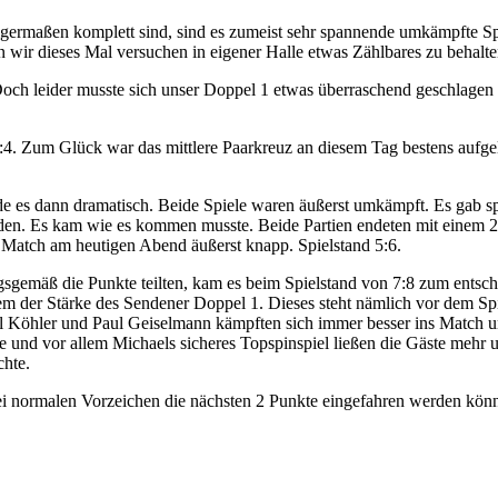
germaßen komplett sind, sind es zumeist sehr spannende umkämpfte Spi
n wir dieses Mal versuchen in eigener Halle etwas Zählbares zu behalte
och leider musste sich unser Doppel 1 etwas überraschend geschlagen g
4. Zum Glück war das mittlere Paarkreuz an diesem Tag bestens aufgele
 es dann dramatisch. Beide Spiele waren äußerst umkämpft. Es gab spek
den. Es kam wie es kommen musste. Beide Partien endeten mit einem 
 Match am heutigen Abend äußerst knapp. Spielstand 5:6.
sgemäß die Punkte teilten, kam es beim Spielstand von 7:8 zum entsc
lem der Stärke des Sendener Doppel 1. Dieses steht nämlich vor dem Sp
el Köhler und Paul Geiselmann kämpften sich immer besser ins Match un
d vor allem Michaels sicheres Topspinspiel ließen die Gäste mehr un
chte.
bei normalen Vorzeichen die nächsten 2 Punkte eingefahren werden kön