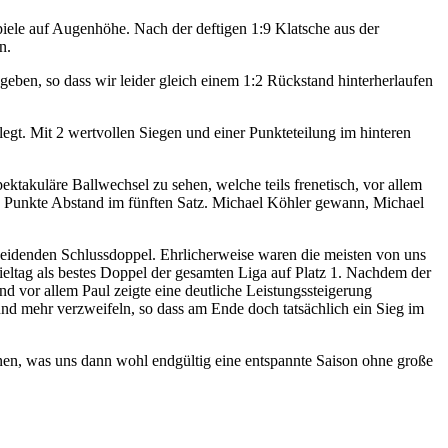
ele auf Augenhöhe. Nach der deftigen 1:9 Klatsche aus der
n.
eben, so dass wir leider gleich einem 1:2 Rückstand hinterherlaufen
gt. Mit 2 wertvollen Siegen und einer Punkteteilung im hinteren
takuläre Ballwechsel zu sehen, welche teils frenetisch, vor allem
2 Punkte Abstand im fünften Satz. Michael Köhler gewann, Michael
heidenden Schlussdoppel. Ehrlicherweise waren die meisten von uns
ieltag als bestes Doppel der gesamten Liga auf Platz 1. Nachdem der
d vor allem Paul zeigte eine deutliche Leistungssteigerung
d mehr verzweifeln, so dass am Ende doch tatsächlich ein Sieg im
nen, was uns dann wohl endgültig eine entspannte Saison ohne große