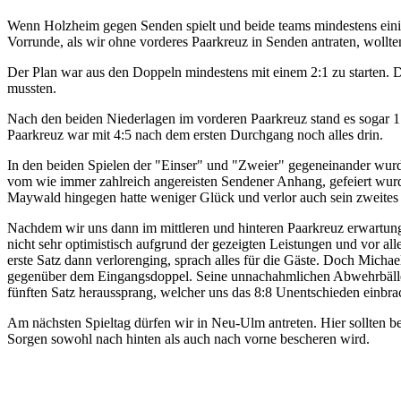
Wenn Holzheim gegen Senden spielt und beide teams mindestens eini
Vorrunde, als wir ohne vorderes Paarkreuz in Senden antraten, wollte
Der Plan war aus den Doppeln mindestens mit einem 2:1 zu starten. D
mussten.
Nach den beiden Niederlagen im vorderen Paarkreuz stand es sogar 1:
Paarkreuz war mit 4:5 nach dem ersten Durchgang noch alles drin.
In den beiden Spielen der "Einser" und "Zweier" gegeneinander wurde
vom wie immer zahlreich angereisten Sendener Anhang, gefeiert wur
Maywald hingegen hatte weniger Glück und verlor auch sein zweites
Nachdem wir uns dann im mittleren und hinteren Paarkreuz erwartung
nicht sehr optimistisch aufgrund der gezeigten Leistungen und vor al
erste Satz dann verlorenging, sprach alles für die Gäste. Doch Micha
gegenüber dem Eingangsdoppel. Seine unnachahmlichen Abwehrbälle un
fünften Satz heraussprang, welcher uns das 8:8 Unentschieden einbra
Am nächsten Spieltag dürfen wir in Neu-Ulm antreten. Hier sollten 
Sorgen sowohl nach hinten als auch nach vorne bescheren wird.