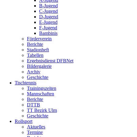
A-Jugend
B-Jugend
C-Jugend
D-Jugend
E-Jugend
F-Jugend
Bambinis
Förderverein
Berichte
Stadionheft
Tabellen
Ergebnisdienst DFBNet
Bildergalerie
Archiv
Geschichte
Tischtennis
Trainingszeiten
Mannschaften
Berichte
DTTB
TT Bezirk Ulm
Geschichte
Rollsport
Aktuelles
Termine