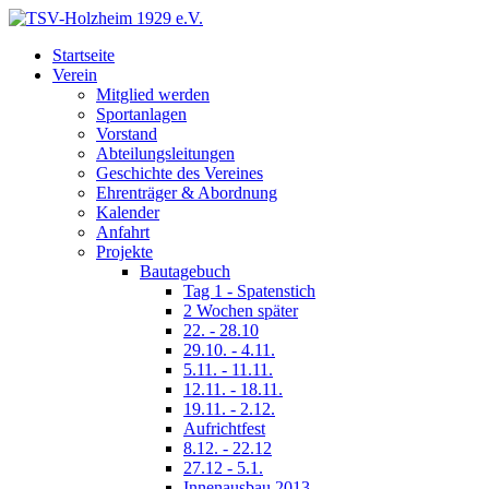
Startseite
Verein
Mitglied werden
Sportanlagen
Vorstand
Abteilungsleitungen
Geschichte des Vereines
Ehrenträger & Abordnung
Kalender
Anfahrt
Projekte
Bautagebuch
Tag 1 - Spatenstich
2 Wochen später
22. - 28.10
29.10. - 4.11.
5.11. - 11.11.
12.11. - 18.11.
19.11. - 2.12.
Aufrichtfest
8.12. - 22.12
27.12 - 5.1.
Innenausbau 2013