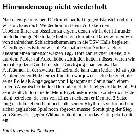
Hinrundencoup nicht wiederholt
Nach dem gelungenen Rückrundenauftakt gegen Blaustein fuhren
wir durchaus nach Weißenhorn mit dem Vorhaben den
Tabellenführer ein bisschen zu ärgern, denen wir in der Hinrunde
noch die einige Niederlage beibringen konnten. Dabei wurden wir
von zahlreichen Schlachtenbummlern in die TSV-Halle begleitet.
Allerdings erwischten wir mit Ausnahme von Andreas Jehle
allesamt einen rabenschwarzen Tag. Trotz zahlreicher Duelle, die
auf dem Papier auf Augenhöhe stattfinden hätten müssen waren wir
beinahe jedem Duell im ersten Durchgang chancenlos. Das
Aufbäumen in der zweiten Einzelrunde kam dann leider viel zu spät.
An den beiden Holzheimer Punkten war jeweils Jehle beteiligt, der
seine Rolle als Angstgegner von Ligatopmann Sanin nach einem
kurzen Ausrutscher in der Hinrunde und ihn in eigener Halle mit 3:0
sehr deutlich dominierte. Mehr Ergebniskorrektur konnten wir leider
nicht betreiben, da Jens von Einem nachdem er Demirel 2 Sätze
lang nach belieben dominiert hatte seinen Rhythmus verlor und ein
sicher geglaubtes Spiel noch abgeben musste. Somit ging der Sieg
von Stowasser gegen Widmann nicht mehr in das Endergebnis mit
ein.
Punkte gegen Weißenhorn: