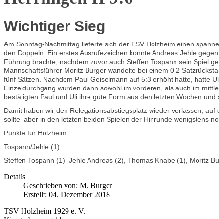
Wichtiger Sieg
Am Sonntag-Nachmittag lieferte sich der TSV Holzheim einen spannen
den Doppeln. Ein erstes Ausrufezeichen konnte Andreas Jehle gegen H
Führung brachte, nachdem zuvor auch Steffen Tospann sein Spiel g
Mannschaftsführer Moritz Burger wandelte bei einem 0:2 Satzrücksta
fünf Sätzen. Nachdem Paul Geiselmann auf 5:3 erhöht hatte, hatte Uli 
Einzeldurchgang wurden dann sowohl im vorderen, als auch im mittler
bestätigten Paul und Uli ihre gute Form aus den letzten Wochen und 
Damit haben wir den Relegationsabstiegsplatz wieder verlassen, au
sollte aber in den letzten beiden Spielen der Hinrunde wenigstens n
Punkte für Holzheim:
Tospann/Jehle (1)
Steffen Tospann (1), Jehle Andreas (2), Thomas Knabe (1), Moritz Bur
Details
Geschrieben von:
M. Burger
Erstellt: 04. Dezember 2018
TSV Holzheim 1929 e. V.