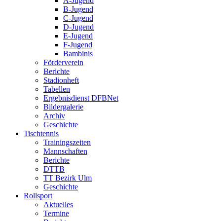
A-Jugend
B-Jugend
C-Jugend
D-Jugend
E-Jugend
F-Jugend
Bambinis
Förderverein
Berichte
Stadionheft
Tabellen
Ergebnisdienst DFBNet
Bildergalerie
Archiv
Geschichte
Tischtennis
Trainingszeiten
Mannschaften
Berichte
DTTB
TT Bezirk Ulm
Geschichte
Rollsport
Aktuelles
Termine