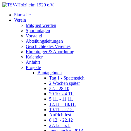
Startseite
Verein
Mitglied werden
Sportanlagen
Vorstand
Abteilungsleitungen
Geschichte des Vereines
Ehrenträger & Abordnung
Kalender
Anfahrt
Projekte
Bautagebuch
Tag 1 - Spatenstich
2 Wochen später
22. - 28.10
29.10. - 4.11.
5.11. - 11.11.
12.11. - 18.11.
19.11. - 2.12.
Aufrichtfest
8.12. - 22.12
27.12 - 5.1.
Innenausbau 2013