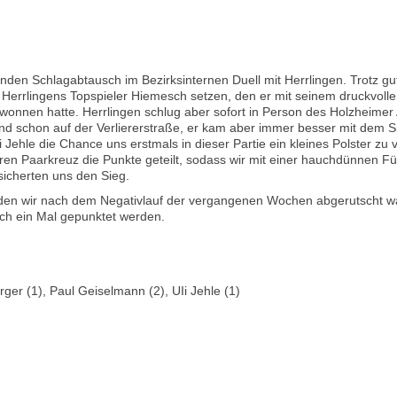
den Schlagabtausch im Bezirksinternen Duell mit Herrlingen. Trotz gu
errlingens Topspieler Hiemesch setzen, den er mit seinem druckvollen 
ewonnen hatte. Herrlingen schlug aber sofort in Person des Holzheim
nd schon auf der Verliererstraße, er kam aber immer besser mit dem S
Jehle die Chance uns erstmals in dieser Partie ein kleines Polster zu v
en Paarkreuz die Punkte geteilt, sodass wir mit einer hauchdünnen Füh
sicherten uns den Sieg.
f den wir nach dem Negativlauf der vergangenen Wochen abgerutscht w
och ein Mal gepunktet werden.
ger (1), Paul Geiselmann (2), UIi Jehle (1)