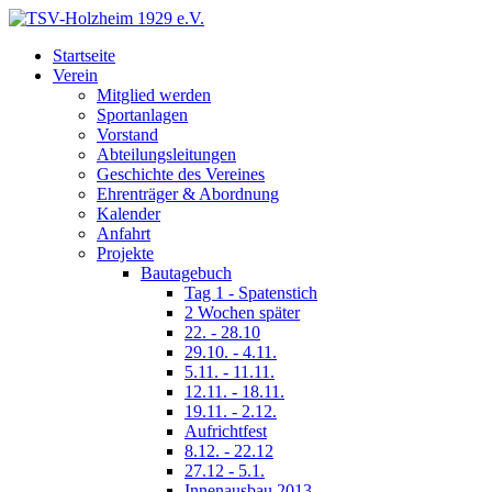
Startseite
Verein
Mitglied werden
Sportanlagen
Vorstand
Abteilungsleitungen
Geschichte des Vereines
Ehrenträger & Abordnung
Kalender
Anfahrt
Projekte
Bautagebuch
Tag 1 - Spatenstich
2 Wochen später
22. - 28.10
29.10. - 4.11.
5.11. - 11.11.
12.11. - 18.11.
19.11. - 2.12.
Aufrichtfest
8.12. - 22.12
27.12 - 5.1.
Innenausbau 2013