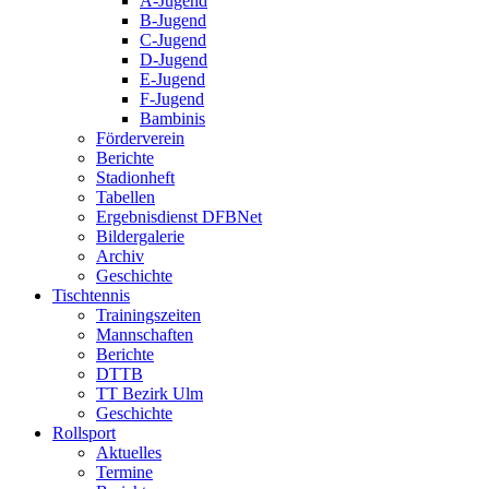
A-Jugend
B-Jugend
C-Jugend
D-Jugend
E-Jugend
F-Jugend
Bambinis
Förderverein
Berichte
Stadionheft
Tabellen
Ergebnisdienst DFBNet
Bildergalerie
Archiv
Geschichte
Tischtennis
Trainingszeiten
Mannschaften
Berichte
DTTB
TT Bezirk Ulm
Geschichte
Rollsport
Aktuelles
Termine